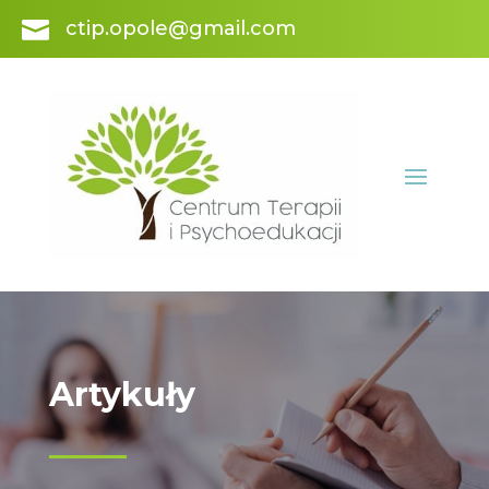

ctip.opole@gmail.com
Artykuły