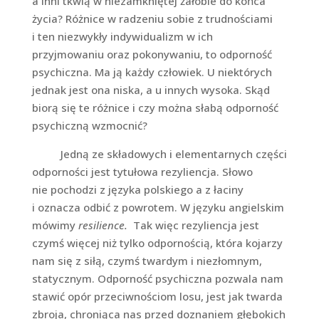
a inni tkwią w niezamkniętej żałobie do końca
życia? Różnice w radzeniu sobie z trudnościami
i ten niezwykły indywidualizm w ich
przyjmowaniu oraz pokonywaniu, to odporność
psychiczna. Ma ją każdy człowiek. U niektórych
jednak jest ona niska, a u innych wysoka. Skąd
biorą się te różnice i czy można słabą odporność
psychiczną wzmocnić?
Jedną ze składowych i elementarnych części
odporności jest tytułowa rezyliencja. Słowo
nie pochodzi z języka polskiego a z łaciny
i oznacza odbić z powrotem. W języku angielskim
mówimy
resilience.
Tak więc rezyliencja jest
czymś więcej niż tylko odpornością, która kojarzy
nam się z siłą, czymś twardym i niezłomnym,
statycznym. Odporność psychiczna pozwala nam
stawić opór przeciwnościom losu, jest jak twarda
zbroja, chroniąca nas przed doznaniem głębokich