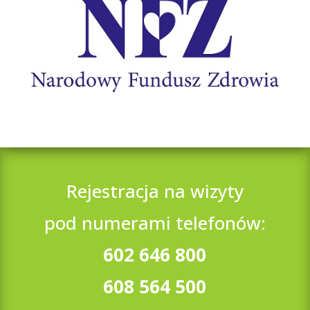
Rejestracja na wizyty
pod numerami telefonów:
602 646 800
608 564 500