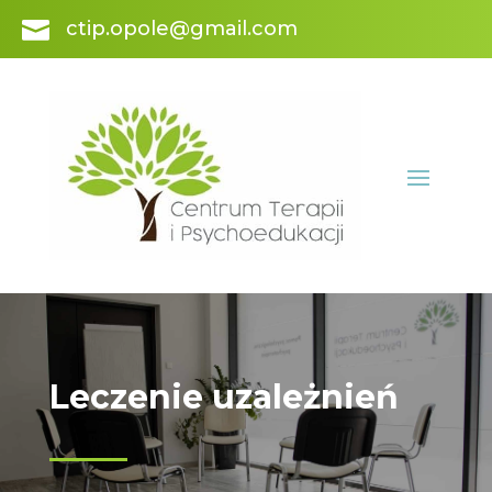

ctip.opole@gmail.com
Leczenie uzależnień