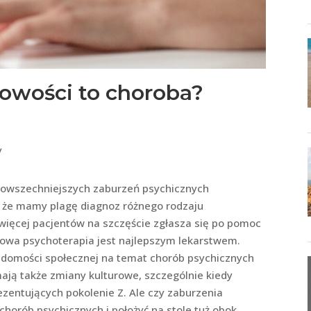
owości to choroba?
y
owszechniejszych zaburzeń psychicznych
 że mamy plagę diagnoz różnego rodzaju
więcej pacjentów na szczęście zgłasza się po pomoc
nowa psychoterapia jest najlepszym lekarstwem.
adomości społecznej na temat chorób psychicznych
mają także zmiany kulturowe, szczególnie kiedy
zentujących pokolenie Z. Ale czy zaburzenia
horób psychicznych i położyć na stole tuż obok