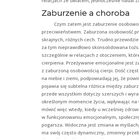
relacjach ze światem, jednocześnie nadal z
Zaburzenie a choroba
Czym zatem jest zaburzenie osobowości?
przeciwieństwem. Zaburzona osobowość pr
skrajnych, różnych cech. Trudno przewidzieć
za tym nieprawidłowo skonsolidowana tożsa
szczególnie w relacjach z otoczeniem, któr
cierpienia. Przeżywanie emocjonalne jest z
z zaburzoną osobowością cierpi. Dość częst
na niebie i ziemi, podpowiadają jej, że pow
pojawia się subtelna różnica między zabu
przede wszystkim dotyczy szerszych i wyraź
określonym momencie życia, wpływając na w
mówić więc wtedy, kiedy u wcześniej zdro
w funkcjonowaniu emocjonalnym, społeczny
pogarsza. Widoczna jest zmiana w myślach
ma swój często dynamiczny, zmienny przeb