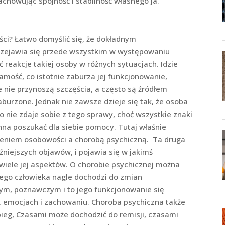
achowując spójność i stabilność własnego ja.
 Łatwo domyślić się, że dokładnym
zejawia się przede wszystkim w występowaniu
 reakcje takiej osoby w różnych sytuacjach. Idzie
mość, co istotnie zaburza jej funkcjonowanie,
e nie przynoszą szczęścia, a często są źródłem
aburzone. Jednak nie zawsze dzieje się tak, że osoba
o nie zdaje sobie z tego sprawy, choć wszystkie znaki
inna poszukać dla siebie pomocy. Tutaj właśnie
rzeniem osobowości a chorobą psychiczną. Ta druga
niejszych objawów, i pojawia się w jakimś
iele jej aspektów. O chorobie psychicznej można
wego człowieka nagle dochodzi do zmian
m, poznawczym i to jego funkcjonowanie się
, emocjach i zachowaniu. Choroba psychiczna także
ieg, Czasami może dochodzić do remisji, czasami