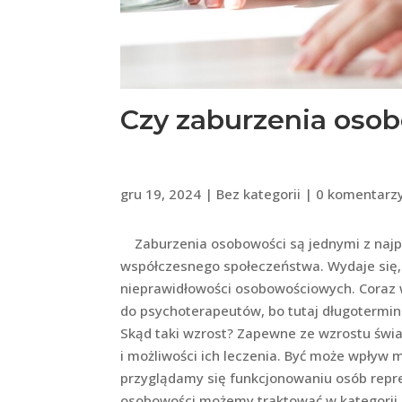
Czy zaburzenia osob
gru 19, 2024
|
Bez kategorii
|
0 komentarz
Zaburzenia osobowości są jednymi z najp
współczesnego społeczeństwa. Wydaje się,
nieprawidłowości osobowościowych. Coraz 
do psychoterapeutów, bo tutaj długotermi
Skąd taki wzrost? Zapewne ze wzrostu świ
i możliwości ich leczenia. Być może wpływ 
przyglądamy się funkcjonowaniu osób repre
osobowości możemy traktować w kategorii c