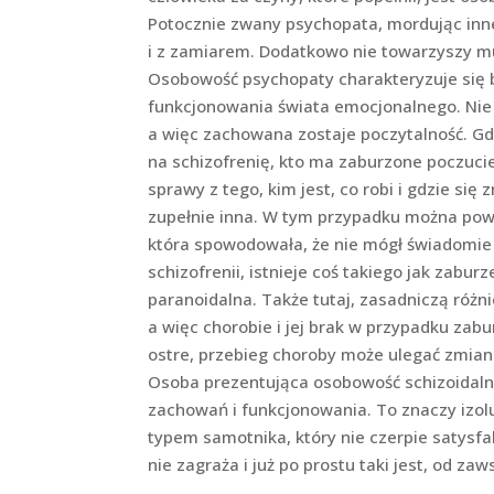
Potocznie zwany psychopata, mordując inne
i z zamiarem. Dodatkowo nie towarzyszy mu
Osobowość psychopaty charakteryzuje się
funkcjonowania świata emocjonalnego. Nie
a więc zachowana zostaje poczytalność. Gd
na schizofrenię, kto ma zaburzone poczucie 
sprawy z tego, kim jest, co robi i gdzie się
zupełnie inna. W tym przypadku można powi
która spowodowała, że nie mógł świadomie z
schizofrenii, istnieje coś takiego jak zabu
paranoidalna. Także tutaj, zasadniczą różn
a więc chorobie i jej brak w przypadku zab
ostre, przebieg choroby może ulegać zmia
Osoba prezentująca osobowość schizoidaln
zachowań i funkcjonowania. To znaczy izoluj
typem samotnika, który nie czerpie satysfa
nie zagraża i już po prostu taki jest, od zaw