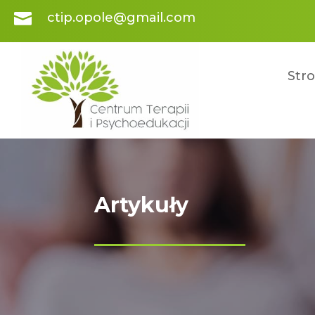

ctip.opole@gmail.com
Str
Artykuły