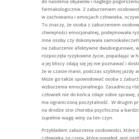
do nasilenia objawów i nagłego pogorszen
farmakologicznie. Z zaburzeniem osobowośc
w zachowaniu i emocjach człowieka, oczywi
To znaczy, że osoba z zaburzeniem osobow
chwiejności emocjonalnej, podejmowała ryz
inne osoby czy dokonywała samookaleczeń.
na zaburzenie afektywne dwubiegunowe, 
rozpoczęła ryzykowne życie, popadając w h
a jej bliscy zdają się jej nie poznawać i do
że w czasie manii, podczas szybkiej jazd
Może go także spowodować osoba z zaburzo
wzburzenia emocjonalnego. Zasadniczą różn
człowiek nie do końca zdaje sobie sprawę, 
ma ograniczoną poczytalność. W drugim pr
na drodze stoi choroba psychiczna a bardzi
zupełnie wagę winy za ten czyn.
Przykładem zaburzenia osobowości, które c
człowieka za czyny, które popełnił, jest os