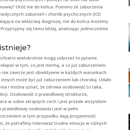
gunowej? Otóż nie do końca. Pomimo że zaburzenia
 medycznych zaburzeń i chorób psychicznych (ICD
walające na właściwą diagnozę, nie do końca możemy
Przyjrzyjmy się temu bliżej, analizując jednocześnie
stnieje?
iatrii wielokrotnie mogą usłyszeć to pytanie.
 połapać w tym, co jest normą, a co już zaburzeniem.
ie nie zawsze jest obiektywne w każdych warunkach.
a innych może być już zaburzeniem lub chorobą. Udało
enia i można uznać, że zdrowa osobowość to taka,
kcji. Osobowość o prawidłowej strukturze,
iera w sobie skrajnych cech i jest przede wszystkim
o prawidłowej osobowości jest w pełni
 otoczeniem w tym przypadku dają przyjemność
ym, że potrafimy tolerować trudne emocje w różnych