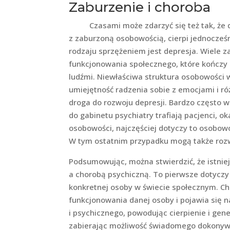
Zaburzenie i choroba
Czasami może zdarzyć się też tak, że do
z zaburzoną osobowością, cierpi jednocześ
rodzaju sprzężeniem jest depresja. Wiele 
funkcjonowania społecznego, które kończy si
ludźmi. Niewłaściwa struktura osobowości
umiejętność radzenia sobie z emocjami i ró
droga do rozwoju depresji. Bardzo często w 
do gabinetu psychiatry trafiają pacjenci, o
osobowości, najczęściej dotyczy to osobowo
W tym ostatnim przypadku mogą także rozwi
Podsumowując, można stwierdzić, że istni
a chorobą psychiczną. To pierwsze dotycz
konkretnej osoby w świecie społecznym. C
funkcjonowania danej osoby i pojawia się n
i psychicznego, powodując cierpienie i gen
zabierając możliwość świadomego dokonywa