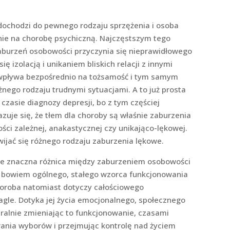
chodzi do pewnego rodzaju sprzężenia i osoba
nie na chorobę psychiczną. Najczęstszym tego
zaburzeń osobowości przyczynia się nieprawidłowego
ę izolacją i unikaniem bliskich relacji z innymi
 wpływa bezpośrednio na tożsamość i tym samym
żnego rodzaju trudnymi sytuacjami. A to już prosta
czasie diagnozy depresji, bo z tym częściej
kazuje się, że tłem dla choroby są właśnie zaburzenia
ści zależnej, anakastycznej czy unikająco-lękowej.
jać się różnego rodzaju zaburzenia lękowe.
eje znaczna różnica między zaburzeniem osobowości
y bowiem ogólnego, stałego wzorca funkcjonowania
horoba natomiast dotyczy całościowego
agle. Dotyka jej życia emocjonalnego, społecznego
eralnie zmieniając to funkcjonowanie, czasami
nia wyborów i przejmując kontrolę nad życiem