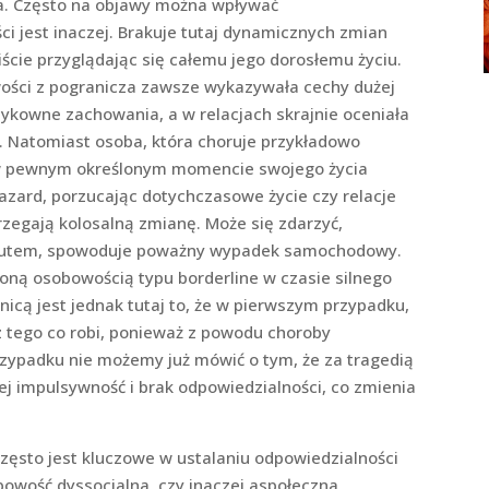
ia. Często na objawy można wpływać
i jest inaczej. Brakuje tutaj dynamicznych zmian
ście przyglądając się całemu jego dorosłemu życiu.
ości z pogranicza zawsze wykazywała cechy dużej
ykowne zachowania, a w relacjach skrajnie oceniała
 Natomiast osoba, która choruje przykładowo
w pewnym określonym momencie swojego życia
azard, porzucając dotychczasowe życie czy relacje
strzegają kolosalną zmianę. Może się zdarzyć,
y autem, spowoduje poważny wypadek samochodowy.
ną osobowością typu borderline w czasie silnego
icą jest jednak tutaj to, że w pierwszym przypadku,
z tego co robi, ponieważ z powodu choroby
zypadku nie możemy już mówić o tym, że za tragedią
ej impulsywność i brak odpowiedzialności, co zmienia
zęsto jest kluczowe w ustalaniu odpowiedzialności
obowość dyssocjalna, czy inaczej aspołeczna.