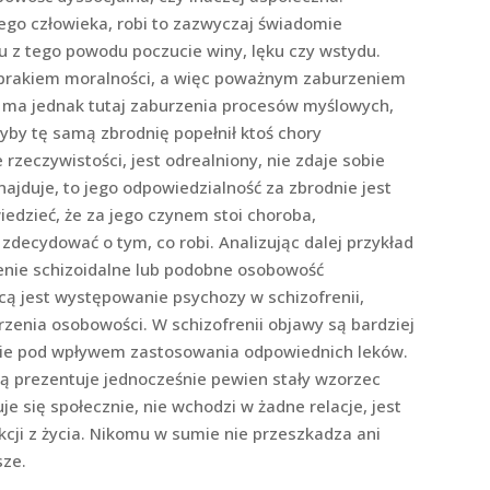
go człowieka, robi to zazwyczaj świadomie
 z tego powodu poczucie winy, lęku czy wstydu.
 brakiem moralności, a więc poważnym zaburzeniem
 ma jednak tutaj zaburzenia procesów myślowych,
yby tę samą zbrodnię popełnił ktoś chory
rzeczywistości, jest odrealniony, nie zdaje sobie
 znajduje, to jego odpowiedzialność za zbrodnie jest
edzieć, że za jego czynem stoi choroba,
decydować o tym, co robi. Analizując dalej przykład
rzenie schizoidalne lub podobne osobowość
icą jest występowanie psychozy w schizofrenii,
urzenia osobowości. W schizofrenii objawy są bardziej
nie pod wpływem zastosowania odpowiednich leków.
ą prezentuje jednocześnie pewien stały wzorzec
e się społecznie, nie wchodzi w żadne relacje, jest
kcji z życia. Nikomu w sumie nie przeszkadza ani
sze.