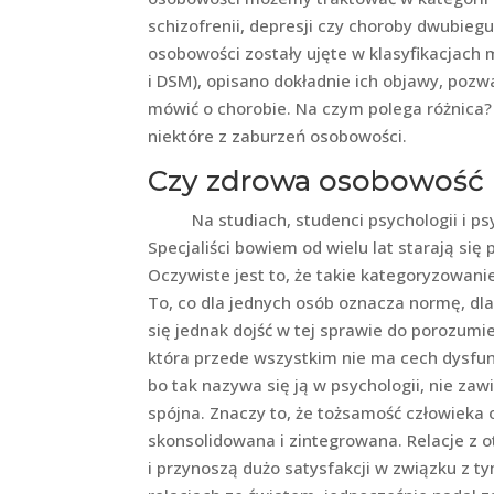
schizofrenii, depresji czy choroby dwubie
osobowości zostały ujęte w klasyfikacjach
i DSM), opisano dokładnie ich objawy, poz
mówić o chorobie. Na czym polega różnica? 
niektóre z zaburzeń osobowości.
Czy zdrowa osobowość i
Na studiach, studenci psychologii i psych
Specjaliści bowiem od wielu lat starają się
Oczywiste jest to, że takie kategoryzowan
To, co dla jednych osób oznacza normę, dl
się jednak dojść w tej sprawie do porozumi
która przede wszystkim nie ma cech dysfun
bo tak nazywa się ją w psychologii, nie zaw
spójna. Znaczy to, że tożsamość człowieka 
skonsolidowana i zintegrowana. Relacje z
i przynoszą dużo satysfakcji w związku z t