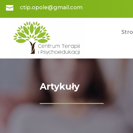

ctip.opole@gmail.com
Str
Artykuły