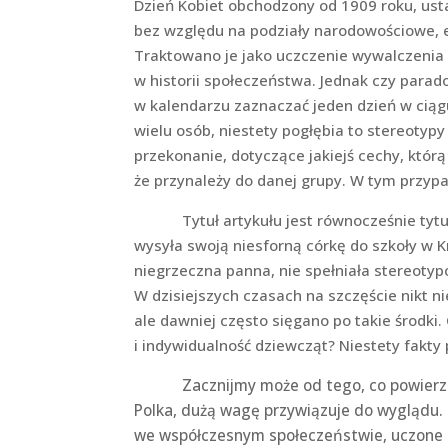
Dzień Kobiet obchodzony od 1909 roku, usta
bez względu na podziały narodowościowe, e
Traktowano je jako uczczenie wywalczenia
w historii społeczeństwa. Jednak czy parado
w kalendarzu zaznaczać jeden dzień w ciąg
wielu osób, niestety pogłębia to stereoty
przekonanie, dotyczące jakiejś cechy, którą
że przynależy do danej grupy. W tym przyp
Tytuł artykułu jest równocześnie tytułem 
wysyła swoją niesforną córkę do szkoły w K
niegrzeczna panna, nie spełniała stereoty
W dzisiejszych czasach na szczęście nikt n
ale dawniej często sięgano po takie środki.
i indywidualność dziewcząt? Niestety fakty
Zacznijmy może od tego, co powierzcho
Polka, dużą wagę przywiązuje do wyglądu
we współczesnym społeczeństwie, uczone są