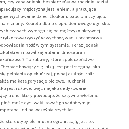
iem, czy zapewnieniu bezpieczeństwa rodzinie udział
iepracujący mężczyzna jest leniem, a pracująca
leguje wychowanie dzieci żłobkom, babciom czy ojcu.
 nam znany. Kobieta dba o ciepło domowego ogniska,
szych czasach wymaga się od mężczyzn aktywnej
już tylko towarzyszyć w wychowywaniu potomstwa
o odpowiedzialność w tym systemie. Teraz jednak
dszkolakiem i bawił się autami, dinozaurami
opiekuńczości? To zabawy, które społeczeństwo
hłopiec bawiący się lalką jest postrzegany jako
ę pełnienia opiekuńczej, pełnej czułości roli?
akże ma kategoryzacje płciowe. Kuchenki,
zystko jest różowe, więc niejako dedykowane
ący trend, który powoduje, że sztywne włożenie
 płeć, może dyskwalifikować go w dobrym jej
ompetencji od najwcześniejszych lat.
reotypy płci mocno ograniczają, jest to,
aczynają wierzyć, że chłopcy są mądrzejsi i bardziej