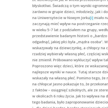
błyskotliwi. Świadczą o tym wyniki ogromne
zarówno w grupie dzieci, młodzieży, jak i 
na Uniwersytecie w Nowym Jorku
[i]
miało na
zaczynają mieć wpływ na postrzeganie rzecz
w wieku 5-7 lat z podziałem na grupy, wed
przedstawienie badanym historii o „bardzo m
odgadnąć, jakiej płci była „mądra osoba”. W
wskazywały na dziewczynkę, a chłopcy na ch
rzadziej wybierały własną płeć, częściej ws
nie zmienił. Próbowano wykluczyć wpływ ta
Poproszono więc dzieci, które ze wskazane
najlepsze wyniki w nauce. Tutaj starsze dz
wskazały na własną płeć. Pomimo tego, że 
na chłopca! Jasno pokazuje to, że przekona
z faktów – osiągnięć szkolnych, ale ze st
w okolicach 6 roku życia. Jak to wpływa n
tego badania, było zaproponowanie dziecio
i „dla dzieci bardzo, bardzo starających si