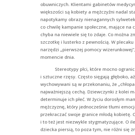
obuwniczych. Klientami gabinetów medycyn
większości są kobiety a mężczyźni nadal sta
napotykamy obrazy nienagannych sylwetek, p
co chwilę kampanie społeczne, mające na 
chyba na niewiele się to zdaje. Co można z
szczotkę i lusterko z pewnością. W plecaku
narzędzi „pierwszej pomocy wizerunkowej”
momencie dnia.
Stereotypy płci, które mocno ograniczaj
i sztuczne rzęsy. Często sięgają głęboko, a
wychowywani są w przekonaniu, że „chłopaki 
najważniejszą cechą. Dziewczynki z kolei m
determinuje ich płeć. W życiu dorosłym m
mężczyznę, który jednocześnie tłumi emocj
przekraczać swoje granice młodą kobietę. 
i to też jest niezwykle stygmatyzujące. O i
dziecka piersią, to poza tym, nie różni się