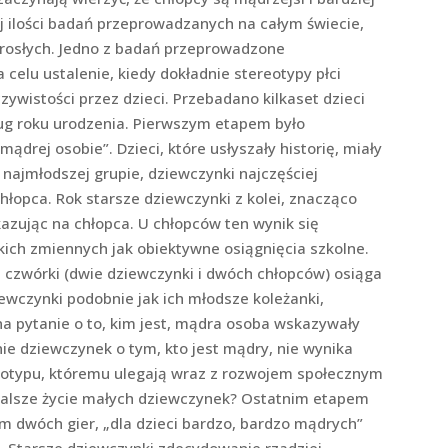
j ilości badań przeprowadzanych na całym świecie,
dorosłych. Jedno z badań przeprowadzone
 celu ustalenie, kiedy dokładnie stereotypy płci
ywistości przez dzieci. Przebadano kilkaset dzieci
ług roku urodzenia. Pierwszym etapem było
ądrej osobie”. Dzieci, które usłyszały historię, miały
 najmłodszej grupie, dziewczynki najczęściej
łopca. Rok starsze dziewczynki z kolei, znacząco
kazując na chłopca. U chłopców ten wynik się
kich zmiennych jak obiektywne osiągnięcia szkolne.
j czwórki (dwie dziewczynki i dwóch chłopców) osiąga
iewczynki podobnie jak ich młodsze koleżanki,
na pytanie o to, kim jest, mądra osoba wskazywały
nie dziewczynek o tym, kto jest mądry, nie wynika
ereotypu, któremu ulegają wraz z rozwojem społecznym
a dalsze życie małych dziewczynek? Ostatnim etapem
m dwóch gier, „dla dzieci bardzo, bardzo mądrych”
ę”. Starsze dziewczynki zdecydowanie rzadziej