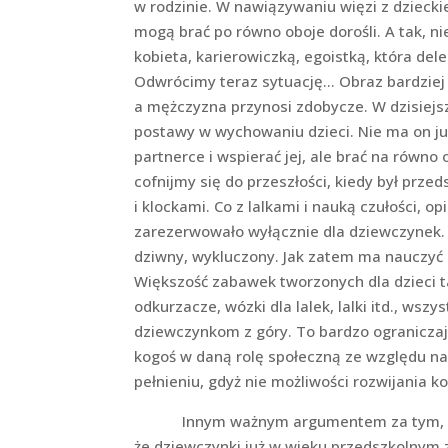
w rodzinie. W nawiązywaniu więzi z dzieck
mogą brać po równo oboje dorośli. A tak, n
kobieta, karierowiczką, egoistką, która de
Odwrócimy teraz sytuację… Obraz bardziej
a mężczyzna przynosi zdobycze. W dzisiej
postawy w wychowaniu dzieci. Nie ma on 
partnerce i wspierać jej, ale brać na równ
cofnijmy się do przeszłości, kiedy był prze
i klockami. Co z lalkami i nauką czułości, 
zarezerwowało wyłącznie dla dziewczynek. C
dziwny, wykluczony. Jak zatem ma nauczyć si
Większość zabawek tworzonych dla dzieci t
odkurzacze, wózki dla lalek, lalki itd., ws
dziewczynkom z góry. To bardzo ograniczaj
kogoś w daną rolę społeczną ze względu na
pełnieniu, gdyż nie możliwości rozwijania k
Innym ważnym argumentem za tym, że ste
że dziewczynki już w wieku przedszkolnym z