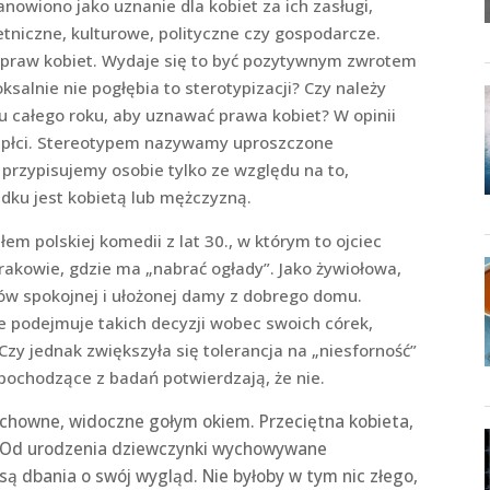
nowiono jako uznanie dla kobiet za ich zasługi,
tniczne, kulturowe, polityczne czy gospodarcze.
 praw kobiet. Wydaje się to być pozytywnym zwrotem
ksalnie nie pogłębia to sterotypizacji? Czy należy
u całego roku, aby uznawać prawa kobiet? W opinii
py płci. Stereotypem nazywamy uproszczone
 przypisujemy osobie tylko ze względu na to,
adku jest kobietą lub mężczyzną.
polskiej komedii z lat 30., w którym to ojciec
rakowie, gdzie ma „nabrać ogłady”. Jako żywiołowa,
pów spokojnej i ułożonej damy z dobrego domu.
ie podejmuje takich decyzji wobec swoich córek,
 Czy jednak zwiększyła się tolerancja na „niesforność”
 pochodzące z badań potwierdzają, że nie.
wne, widoczne gołym okiem. Przeciętna kobieta,
. Od urodzenia dziewczynki wychowywane
 dbania o swój wygląd. Nie byłoby w tym nic złego,