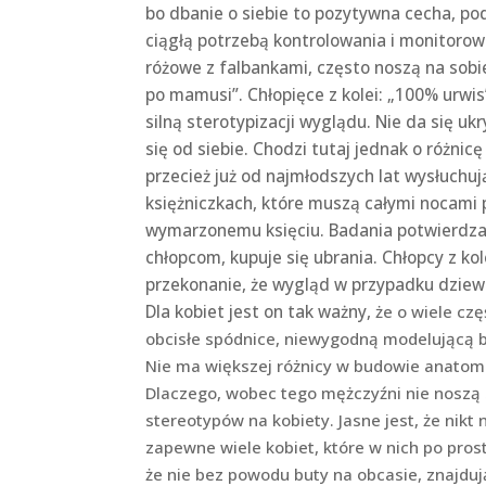
bo dbanie o siebie to pozytywna cecha, pod
ciągłą potrzebą kontrolowania i monitorow
różowe z falbankami, często noszą na sobie
po mamusi”. Chłopięce z kolei: „100% urwi
silną sterotypizacji wyglądu. Nie da się ukr
się od siebie. Chodzi tutaj jednak o różni
przecież już od najmłodszych lat wysłuchuj
księżniczkach, które muszą całymi nocami 
wymarzonemu księciu. Badania potwierdzaj
chłopcom, kupuje się ubrania. Chłopcy z k
przekonanie, że wygląd w przypadku dziewc
Dla kobiet jest on tak ważny,
że o wiele czę
obcisłe spódnice, niewygodną modelującą bi
Nie ma większej różnicy w budowie anatomi
Dlaczego, wobec tego mężczyźni nie noszą 
stereotypów na kobiety. Jasne jest, że nikt 
zapewne wiele kobiet, które w nich po pros
że nie bez powodu buty na obcasie, znajduj