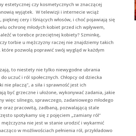
y estetycznej czy kosmetycznych w znaczącej
nowią wyjątek. W telewizji i internecie wciąż
ięknej cery i lśniących włosów, i choć pojawiają się
celu ochronę młodych kobiet przed ich wpływem,
naleźć w torebce przeciętnej kobiety? Szminkę,
 czy torbie u mężczyzny raczej nie znajdziemy takich
, które pozwolą poprawić swój wygląd w każdym
ą, to niestety nie tylko niewygodne ubrania
ż do uczuć i ról społecznych. Chłopcy od dziecka
nie płaczą”, a siła i sprawność jest ich
ają być grzeczne i ułożone, wykonywać zadania, jakie
amy więc silnego, sprawczego, zadaniowego młodego
e oraz pracowitą, zadbaną, pozwalającą stale
Często spotykamy się z pojęciem „zamiany ról”
le mężczyzna nie jest w stanie urodzić i wykarmić
 znacząco w możliwościach pełnienia ról, przykładowo