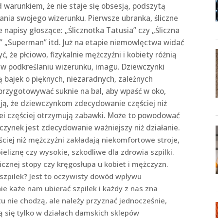
 warunkiem, że nie staje się obsesją, podszytą
ania swojego wizerunku. Pierwsze ubranka, śliczne
 napisy głoszące: „Ślicznotka Tatusia” czy „Śliczna
s” „Superman” itd. Już na etapie niemowlęctwa widać
yć, że płciowo, fizykalnie mężczyźni i kobiety różnią
cę w podkreślaniu wizerunku, imagu. Dziewczynki
ą bajek o pięknych, niezaradnych, zależnych
przygotowywać suknie na bal, aby wpaść w oko,
ą, że dziewczynkom zdecydowanie częściej niż
olei częściej otrzymują zabawki. Może to powodować
zynek jest zdecydowanie ważniejszy niż działanie.
ściej niż mężczyźni zakładają niekomfortowe stroje,
eliznę czy wysokie, szkodliwe dla zdrowia szpilki.
cznej stopy czy kręgosłupa u kobiet i mężczyzn.
szpilek? Jest to oczywisty dowód wpływu
nie każe nam ubierać szpilek i każdy z nas zna
tu nie chodzą, ale należy przyznać jednocześnie,
ą się tylko w działach damskich sklepów