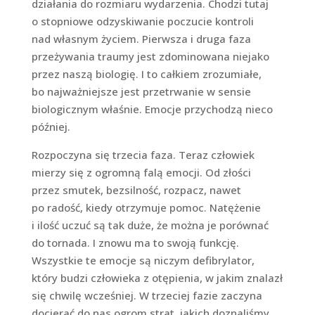
działania do rozmiaru wydarzenia. Chodzi tutaj
o stopniowe odzyskiwanie poczucie kontroli
nad własnym życiem. Pierwsza i druga faza
przeżywania traumy jest zdominowana niejako
przez naszą biologię. I to całkiem zrozumiałe,
bo najważniejsze jest przetrwanie w sensie
biologicznym właśnie. Emocje przychodzą nieco
później.
Rozpoczyna się trzecia faza. Teraz człowiek
mierzy się z ogromną falą emocji. Od złości
przez smutek, bezsilność, rozpacz, nawet
po radość, kiedy otrzymuje pomoc. Natężenie
i ilość uczuć są tak duże, że można je porównać
do tornada. I znowu ma to swoją funkcję.
Wszystkie te emocje są niczym defibrylator,
który budzi człowieka z otępienia, w jakim znalazł
się chwilę wcześniej. W trzeciej fazie zaczyna
docierać do nas ogrom strat, jakich doznaliśmy