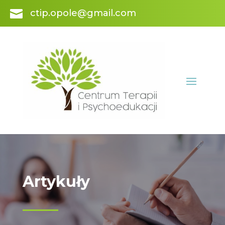

ctip.opole@gmail.com
Artykuły