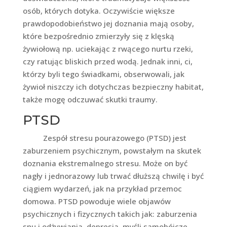
osób, których dotyka. Oczywiście większe
prawdopodobieństwo jej doznania mają osoby,
które bezpośrednio zmierzyły się z klęską
żywiołową np. uciekając z rwącego nurtu rzeki,
czy ratując bliskich przed wodą. Jednak inni, ci,
którzy byli tego świadkami, obserwowali, jak
żywioł niszczy ich dotychczas bezpieczny habitat,
także mogę odczuwać skutki traumy.
PTSD
Zespół stresu pourazowego (PTSD) jest
zaburzeniem psychicznym, powstałym na skutek
doznania ekstremalnego stresu. Może on być
nagły i jednorazowy lub trwać dłuższą chwilę i być
ciągiem wydarzeń, jak na przykład przemoc
domowa. PTSD powoduje wiele objawów
psychicznych i fizycznych takich jak: zaburzenia
snu i odżywiania, depresja, myśli samobójcze,