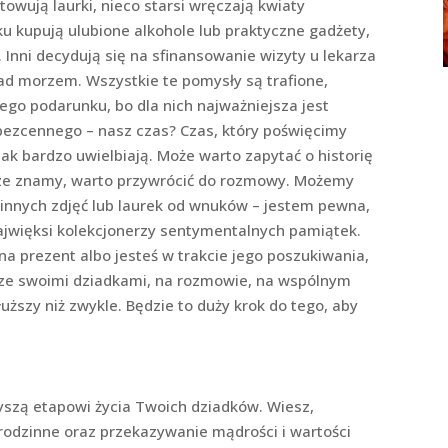
owują laurki, nieco starsi wręczają kwiaty
ku kupują ulubione alkohole lub praktyczne gadżety,
 Inni decydują się na sfinansowanie wizyty u lekarza
d morzem. Wszystkie te pomysły są trafione,
iego podarunku, bo dla nich najważniejsza jest
bezcennego – nasz czas? Czas, który poświęcimy
ak bardzo uwielbiają. Może warto zapytać o historię
obrze znamy, warto przywrócić do rozmowy. Możemy
innych zdjęć lub laurek od wnuków – jestem pewna,
najwięksi kolekcjonerzy sentymentalnych pamiątek.
na prezent albo jesteś w trakcie jego poszukiwania,
 ze swoimi dziadkami, na rozmowie, na wspólnym
łuższy niż zwykle. Będzie to duży krok do tego, aby
yszą etapowi życia Twoich dziadków. Wiesz,
i rodzinne oraz przekazywanie mądrości i wartości