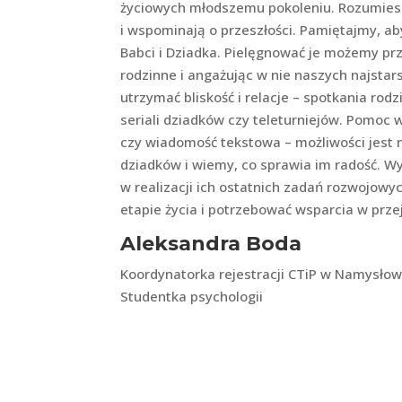
życiowych młodszemu pokoleniu. Rozumiesz,
i wspominają o przeszłości. Pamiętajmy, aby 
Babci i Dziadka. Pielęgnować je możemy prz
rodzinne i angażując w nie naszych najstar
utrzymać bliskość i relacje – spotkania ro
seriali dziadków czy teleturniejów. Pomoc 
czy wiadomość tekstowa – możliwości jest 
dziadków i wiemy, co sprawia im radość. Wy
w realizacji ich ostatnich zadań rozwojow
etapie życia i potrzebować wsparcia w prze
Aleksandra Boda
Koordynatorka rejestracji CTiP w Namysłow
Studentka psychologii
0 komentarzy