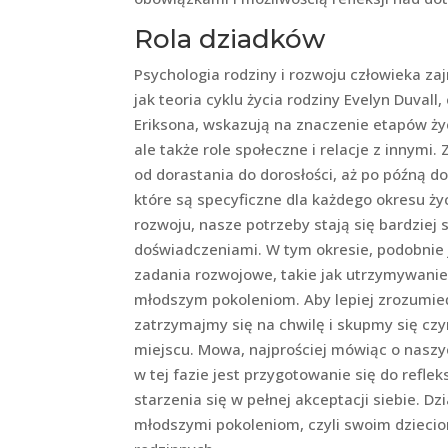
Rola dziadków
Psychologia rodziny i rozwoju człowieka zaj
jak teoria cyklu życia rodziny Evelyn Duval
Eriksona, wskazują na znaczenie etapów życ
ale także role społeczne i relacje z innymi.
od dorastania do dorosłości, aż po późną d
które są specyficzne dla każdego okresu życ
rozwoju, nasze potrzeby stają się bardziej 
doświadczeniami. W tym okresie, podobnie j
zadania rozwojowe, takie jak utrzymywanie
młodszym pokoleniom. Aby lepiej zrozumieć 
zatrzymajmy się na chwilę i skupmy się cz
miejscu. Mowa, najprościej mówiąc o nasz
w tej fazie jest przygotowanie się do refl
starzenia się w pełnej akceptacji siebie. 
młodszymi pokoleniom, czyli swoim dzieci