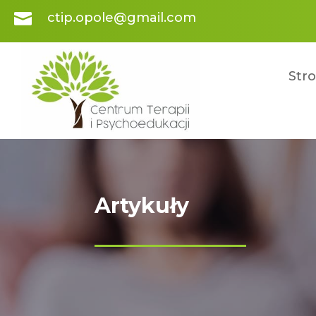

ctip.opole@gmail.com
Str
Artykuły