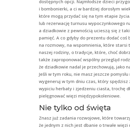
dostępnych opcji. Najmłodsze dzieci przygot
i bombonierki, a ci w bardziej dorosłym wie
które mogą przydać się na tym etapie życia.
lub rezerwację turnusu wypoczynkowego na
a dziadkowie z pewnością ucieszą się z tak
pamięć. A co gdyby do prezentu dodać coś 
na rozmowy, na wspomnienia, które starsi t
naszej rodziny, o tradycje, które, choć d
także zaproponować wspólny przegląd rodz
że dziadkowie nadal je przechowują, jako 
Jeśli w tym roku, nie masz jeszcze pomysłu 
wygeneruj w tym dniu czas, który spędzisz
wypiciu herbaty i zjedzeniu ciasta, trochę d
pielęgnować więzi międzypokoleniowe.
Nie tylko od święta
Znasz już zadania rozwojowe, które towarz
że jednym z nich jest dbanie o trwałe więz