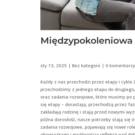
Międzypokoleniowa
sty 13, 2025
|
Bez kategorii
|
0 komentarz
Każdy z nas przechodzi przez etapy i cykle 
przechodzimy z jednego etapu do drugiego,
oraz zadania rozwojowe, które musimy po pr
się etapy – dorastają, przechodzą przez fa
zakładają rodzinę i stają przed nowymi wyzw
późna dorosłość, nasze potrzeby stają się in
zadania rozwojowe, pojawiają się nowe role
obowiązkami i możliwością refleksji nad d