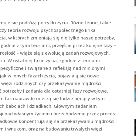
muje się podróżą po cyklu życia. Różne teorie, takie
l, czy teoria rozwoju psychospołecznego Erika
ia, w których zmieniają się nie tylko nasze potrzeby,
 Zgodnie z tymi teoriami, przejście przez kolejne fazy –
orosłość – wiąże się z ewolucją zadań rozwojowych,
ia. W ostatniej fazie życia, zgodnie z teoriami
specyficzne i związane z refleksją nad minionymi
ak w innych fazach życia, pojawiają się nowe
 więzi rodzinnych czy przekazywanie mądrości
potrzeby i zadania dla ostatniej fazy rozwojowe,
ym tak naprawdę mierzą się ludzie będący w tym
ych babciach i dziadkach. Głównym zadaniem
eksji nad własnym życiem i przechodzenie przez proces
Dziadkowie koncentrują się na przekazywaniu mądrości
om i wnukom, oraz na budowaniu trwałych więzi