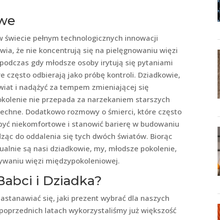
owe
w świecie pełnym technologicznych innowacji
awia, że nie koncentrują się na pielęgnowaniu więzi
, podczas gdy młodsze osoby irytują się pytaniami
óre często odbierają jako próbę kontroli. Dziadkowie,
 świat i nadążyć za tempem zmieniającej się
pokolenie nie przepada za narzekaniem starszych
zechne. Dodatkowo rozmowy o śmierci, które często
 być niekomfortowe i stanowić barierę w budowaniu
ząc do oddalenia się tych dwóch światów. Biorąc
alnie są nasi dziadkowie, my, młodsze pokolenie,
waniu więzi międzypokoleniowej.
abci i Dziadka?
zastanawiać się, jaki prezent wybrać dla naszych
poprzednich latach wykorzystaliśmy już większość