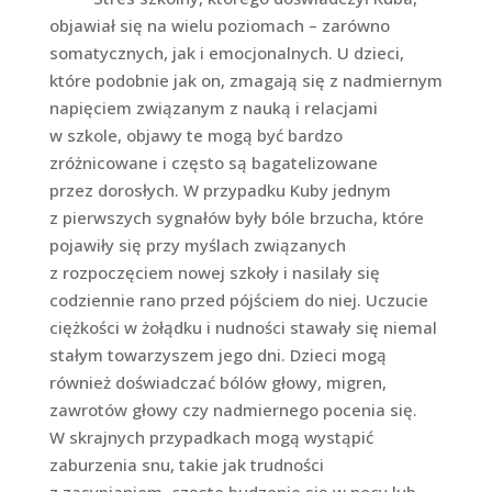
objawiał się na wielu poziomach – zarówno
somatycznych, jak i emocjonalnych. U dzieci,
które podobnie jak on, zmagają się z nadmiernym
napięciem związanym z nauką i relacjami
w szkole, objawy te mogą być bardzo
zróżnicowane i często są bagatelizowane
przez dorosłych. W przypadku Kuby jednym
z pierwszych sygnałów były bóle brzucha, które
pojawiły się przy myślach związanych
z rozpoczęciem nowej szkoły i nasilały się
codziennie rano przed pójściem do niej. Uczucie
ciężkości w żołądku i nudności stawały się niemal
stałym towarzyszem jego dni. Dzieci mogą
również doświadczać bólów głowy, migren,
zawrotów głowy czy nadmiernego pocenia się.
W skrajnych przypadkach mogą wystąpić
zaburzenia snu, takie jak trudności
z zasypianiem, częste budzenie się w nocy lub