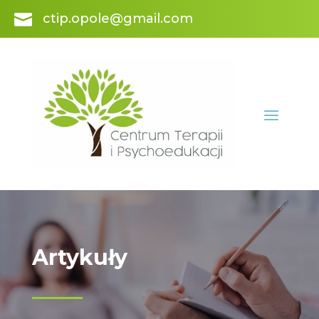

ctip.opole@gmail.com
Artykuły