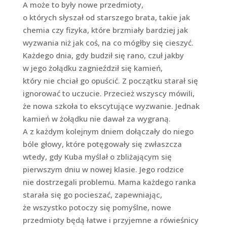
A może to były nowe przedmioty,
o których słyszał od starszego brata, takie jak
chemia czy fizyka, które brzmiały bardziej jak
wyzwania niż jak coś, na co mógłby się cieszyć.
Każdego dnia, gdy budził się rano, czuł jakby
w jego żołądku zagnieździł się kamień,
który nie chciał go opuścić. Z początku starał się
ignorować to uczucie. Przecież wszyscy mówili,
że nowa szkoła to ekscytujące wyzwanie. Jednak
kamień w żołądku nie dawał za wygraną.
A z każdym kolejnym dniem dołączały do niego
bóle głowy, które potęgowały się zwłaszcza
wtedy, gdy Kuba myślał o zbliżającym się
pierwszym dniu w nowej klasie. Jego rodzice
nie dostrzegali problemu. Mama każdego ranka
starała się go pocieszać, zapewniając,
że wszystko potoczy się pomyślne, nowe
przedmioty będą łatwe i przyjemne a rówieśnicy