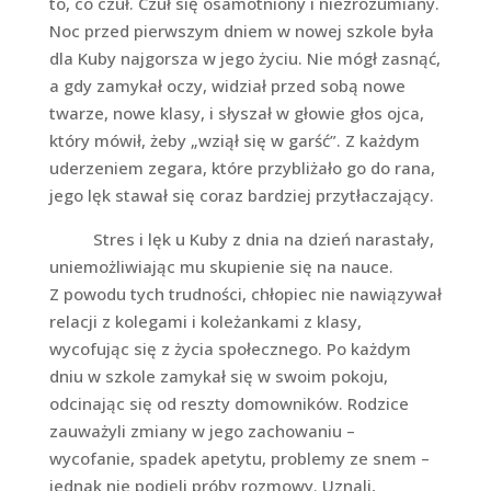
to, co czuł. Czuł się osamotniony i niezrozumiany.
Noc przed pierwszym dniem w nowej szkole była
dla Kuby najgorsza w jego życiu. Nie mógł zasnąć,
a gdy zamykał oczy, widział przed sobą nowe
twarze, nowe klasy, i słyszał w głowie głos ojca,
który mówił, żeby „wziął się w garść”. Z każdym
uderzeniem zegara, które przybliżało go do rana,
jego lęk stawał się coraz bardziej przytłaczający.
Stres i lęk u Kuby z dnia na dzień narastały,
uniemożliwiając mu skupienie się na nauce.
Z powodu tych trudności, chłopiec nie nawiązywał
relacji z kolegami i koleżankami z klasy,
wycofując się z życia społecznego. Po każdym
dniu w szkole zamykał się w swoim pokoju,
odcinając się od reszty domowników. Rodzice
zauważyli zmiany w jego zachowaniu –
wycofanie, spadek apetytu, problemy ze snem –
jednak nie podjęli próby rozmowy. Uznali,