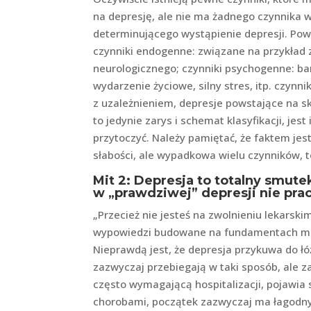
na depresję, ale nie ma żadnego czynnika w
determinującego wystąpienie depresji. Pows
czynniki endogenne: związane na przykład
neurologicznego; czynniki psychogenne: bar
wydarzenie życiowe, silny stres, itp. czyn
z uzależnieniem, depresje powstające na s
to jedynie zarys i schemat klasyfikacji, jest
przytoczyć. Należy pamiętać, że faktem jest,
słabości, ale wypadkowa wielu czynników, t
Mit 2: Depresja to totalny smutek
w „prawdziwej” depresji nie prac
„Przecież nie jesteś na zwolnieniu lekarski
wypowiedzi budowane na fundamentach mitu
Nieprawdą jest, że depresja przykuwa do łó
zazwyczaj przebiegają w taki sposób, ale za
często wymagającą hospitalizacji, pojawia s
chorobami, początek zazwyczaj ma łagodny 