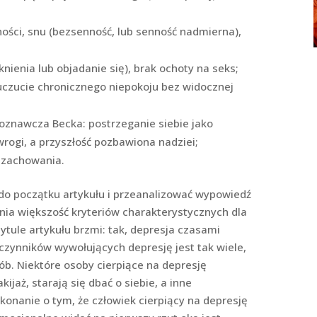
ości, snu (bezsenność, lub senność nadmierna),
nienia lub objadanie się), brak ochoty na seks;
uczucie chronicznego niepokoju bez widocznej
poznawcza Becka: postrzeganie siebie jako
wrogi, a przyszłość pozbawiona nadziei;
 zachowania.
do początku artykułu i przeanalizować wypowiedź
ełnia większość kryteriów charakterystycznych dla
ytule artykułu brzmi: tak, depresja czasami
 czynników wywołujących depresję jest tak wiele,
sób. Niektóre osoby cierpiące na depresję
jaż, starają się dbać o siebie, a inne
ekonanie o tym, że człowiek cierpiący na depresję