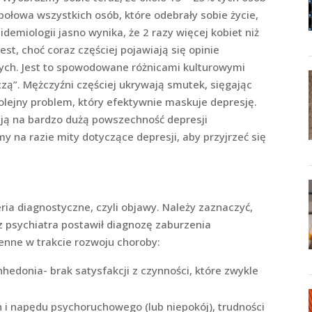
połowa wszystkich osób, które odebrały sobie życie,
emiologii jasno wynika, że 2 razy więcej kobiet niż
est, choć coraz częściej pojawiają się opinie
ych. Jest to spowodowane różnicami kulturowymi
czą”. Mężczyźni częściej ukrywają smutek, sięgając
olejny problem, który efektywnie maskuje depresję.
ują na bardzo dużą powszechność depresji
na razie mity dotyczące depresji, aby przyjrzeć się
ria diagnostyczne, czyli objawy. Należy zaznaczyć,
z psychiatra postawił diagnozę zaburzenia
ienne w trakcie rozwoju choroby:
edonia- brak satysfakcji z czynności, które zwykle
i napędu psychoruchowego (lub niepokój), trudności