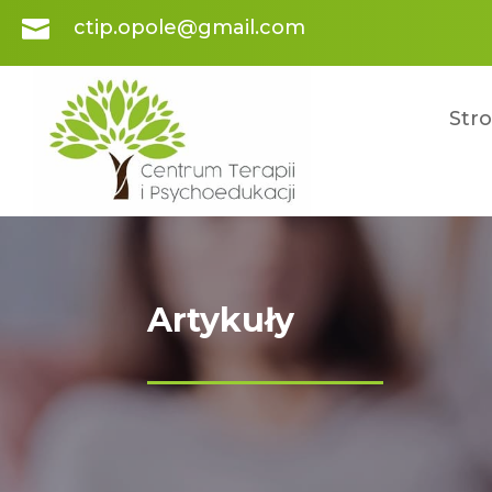

ctip.opole@gmail.com
Str
Artykuły