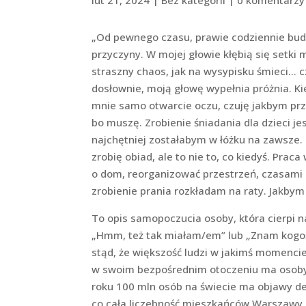
„Od pewnego czasu, prawie codziennie budz
przyczyny. W mojej głowie kłębią się setki m
straszny chaos, jak na wysypisku śmieci… 
dosłownie, moją głowę wypełnia próżnia. Ki
mnie samo otwarcie oczu, czuję jakbym prz
bo muszę. Zrobienie śniadania dla dzieci j
najchętniej zostałabym w łóżku na zawsze.
zrobię obiad, ale to nie to, co kiedyś. Pra
o dom, reorganizować przestrzeń, czasami 
zrobienie prania rozkładam na raty. Jakbym m
To opis samopoczucia osoby, która cierpi na
„Hmm, też tak miałam/em” lub „Znam kogoś,
stąd, że większość ludzi w jakimś momencie
w swoim bezpośrednim otoczeniu ma osoby c
roku 100 mln osób na świecie ma objawy depr
co cała liczebność mieszkańców Warszawy. 