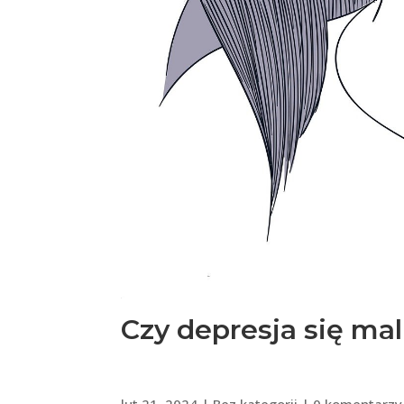
Czy depresja
lut 21, 2024
|
Bez kategorii
|
0 komentarzy