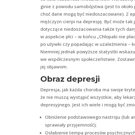
ginie z powodu samobójstwa (jest to około 
choć dane mogą być niedoszacowane). Z epid
mężczyzn cierpi na depresję. Być może tak j
dotyczące niedoszacowania także tych dan
w aspekcie płci – w końcu „Chłopaki nie pła
po używki czy popadając w uzależnienia – k
Niemniej jednak powyższe statystki wskaz
we współczesnym społeczeństwie. Zostawmy 
jej objawom.
Obraz depresji
Depresja, jak każda choroba ma swoje kryte
że nie muszą wystąpić wszystkie, aby lekar
depresyjnego. Jest ich wiele i mogą być zm
Obniżenie podstawowego nastroju (lub anh
sprawiały przyjemność);
Osłabienie tempa procesów psychicznych 