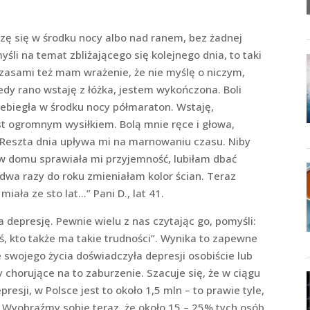
ę się w środku nocy albo nad ranem, bez żadnej
yśli na temat zbliżającego się kolejnego dnia, to taki
czasami też mam wrażenie, że nie myślę o niczym,
edy rano wstaję z łóżka, jestem wykończona. Boli
ebiegła w środku nocy półmaraton. Wstaję,
est ogromnym wysiłkiem. Bolą mnie ręce i głowa,
 Reszta dnia upływa mi na marnowaniu czasu. Niby
ca w domu sprawiała mi przyjemność, lubiłam dbać
dwa razy do roku zmieniałam kolor ścian. Teraz
iała ze sto lat…” Pani D., lat 41.
 depresję. Pewnie wielu z nas czytając go, pomyśli:
 kto także ma takie trudności”. Wynika to zapewne
 swojego życia doświadczyła depresji osobiście lub
horujące na to zaburzenie. Szacuje się, że w ciągu
esji, w Polsce jest to około 1,5 mln – to prawie tyle,
Wyobraźmy sobie teraz, że około 15 – 25% tych osób