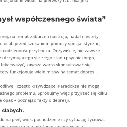
mocjonalne widać na pierwszy rzut oka jest
mysł współczesnego świata”
nej, na temat zaburzeń nastroju, nadal niestety
le osób przed szukaniem pomocy specjalistycznej
o, a codzienność przytłacza. Oczywiście, nie zawsze
 utrzymującego się złego stanu psychicznego,
 lekceważyć, zawsze warto skonsultować się
stety funkcjonuje wiele mitów na temat depresji.
zkodliwe i często krzywdzące. Paradoksalnie mogą
ażnego problemu. Spróbujmy więc przyjrzeć się kilku
na opak – poznając fakty o depresji.
i słabych.
u na płeć, wiek, pochodzenie czy sytuację życiową.
 mogą zwiększać zagrożenie zachorowania