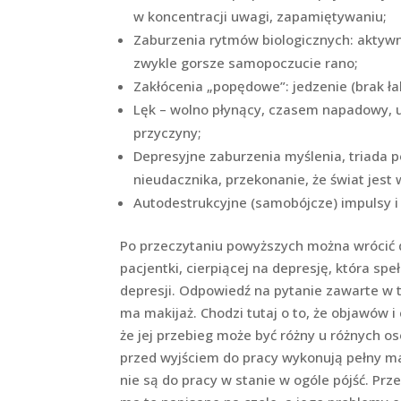
w koncentracji uwagi, zapamiętywaniu;
Zaburzenia rytmów biologicznych: aktywn
zwykle gorsze samopoczucie rano;
Zakłócenia „popędowe”: jedzenie (brak łak
Lęk – wolno płynący, czasem napadowy, 
przyczyny;
Depresyjne zaburzenia myślenia, triada 
nieudacznika, przekonanie, że świat jest 
Autodestrukcyjne (samobójcze) impulsy i
Po przeczytaniu powyższych można wrócić 
pacjentki, cierpiącej na depresję, która sp
depresji. Odpowiedź na pytanie zawarte w t
ma makijaż. Chodzi tutaj o to, że objawów i
że jej przebieg może być różny u różnych o
przed wyjściem do pracy wykonują pełny maki
nie są do pracy w stanie w ogóle pójść. Prz