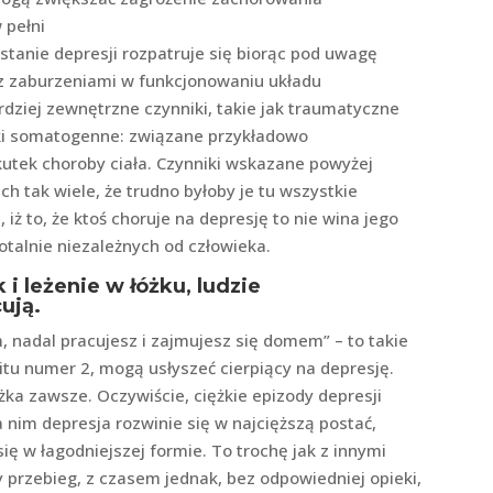
 pełni
tanie depresji rozpatruje się biorąc pod uwagę
 z zaburzeniami w funkcjonowaniu układu
dziej zewnętrzne czynniki, takie jak traumatyczne
niki somatogenne: związane przykładowo
kutek choroby ciała. Czynniki wskazane powyżej
 ich tak wiele, że trudno byłoby je tu wszystkie
 iż to, że ktoś choruje na depresję to nie wina jego
otalnie niezależnych od człowieka.
 i leżenie w łóżku, ludzie
ują.
m, nadal pracujesz i zajmujesz się domem” – to takie
 numer 2, mogą usłyszeć cierpiący na depresję.
żka zawsze. Oczywiście, ciężkie epizody depresji
 nim depresja rozwinie się w najcięższą postać,
ię w łagodniejszej formie. To trochę jak z innymi
przebieg, z czasem jednak, bez odpowiedniej opieki,