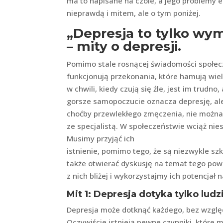
ma to napisane na czole, a jego problemy e
nieprawdą i mitem, ale o tym poniżej.
„Depresja to tylko wy
– mity o depresji.
Pomimo stale rosnącej świadomości społecz
funkcjonują przekonania, które hamują wie
w chwili, kiedy czują się źle, jest im trudn
gorsze samopoczucie oznacza depresję, ale
choćby przewlekłego zmęczenia, nie można
ze specjalistą. W społeczeństwie wciąż nie
Musimy przyjąć ich
istnienie, pomimo tego, że są niezwykle s
także otwierać dyskusję na temat tego pow
z nich bliżej i wykorzystajmy ich potencjał 
Mit 1: Depresja dotyka tylko ludz
Depresja może dotknąć każdego, bez względ
Oczywiście istnieją pewne czynniki, które